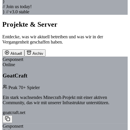
}
// Join us today!
} // v3.0 stable
Projekte & Server
Entdecke, was wir aktuell betreiben und was wir in der
Vergangenheit geschaffen haben.
Aktuell
Archiv
Gesponsert
Online
GoatCraft
Peak 70+ Spieler
Ein stark wachsendes Minecraft-Projekt mit einer aktiven
Community, das wir mit unserer Infrastruktur unterstützen.
goatcraft.net
Gesponsert