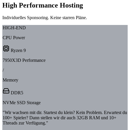
High Performance Hosting
Individuelles Sponsoring.
Keine starren Pläne.
HIGH-END
CPU Power
Ryzen 9
7950X3D Performance
/
Memory
DDR5
NVMe SSD Storage
"Wir wachsen mit dir. Startest du klein? Kein Problem. Erwartest du
100+ Spieler? Dann stellen wir dir auch 32GB RAM und 10+
Threads zur Verfügung."