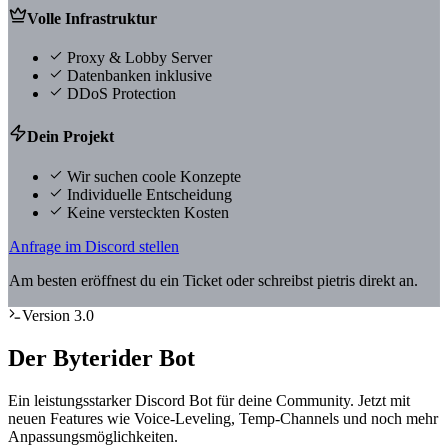
Volle Infrastruktur
Proxy & Lobby Server
Datenbanken inklusive
DDoS Protection
Dein Projekt
Wir suchen coole Konzepte
Individuelle Entscheidung
Keine versteckten Kosten
Anfrage im Discord stellen
Am besten eröffnest du ein Ticket oder schreibst pietris direkt an.
Version 3.0
Der Byterider Bot
Ein leistungsstarker Discord Bot für deine Community. Jetzt mit
neuen Features wie Voice-Leveling, Temp-Channels und noch mehr
Anpassungsmöglichkeiten.