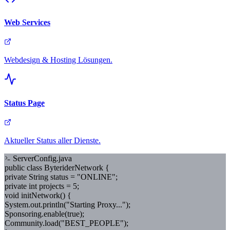
Web Services
Webdesign & Hosting Lösungen.
Status Page
Aktueller Status aller Dienste.
ServerConfig.java
public class
ByteriderNetwork
{
private
String
status =
"ONLINE"
;
private
int
projects =
5
;
void
initNetwork
()
{
System.out.println(
"Starting Proxy..."
);
Sponsoring.enable(
true
);
Community.load(
"BEST_PEOPLE"
);