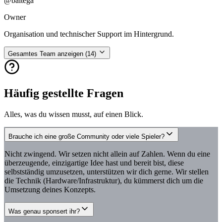
@
baltega
Owner
Organisation und technischer Support im Hintergrund.
Gesamtes Team anzeigen (
14
)
Häufig gestellte Fragen
Alles, was du wissen musst, auf einen Blick.
Brauche ich eine große Community oder viele Spieler?
Nicht zwingend. Wir setzen nicht allein auf Zahlen. Wenn du eine
überzeugende, einzigartige Idee hast und bereit bist, diese
selbstständig umzusetzen, unterstützen wir dich gerne. Wir stellen
die Technik (Hardware/Infrastruktur), du kümmerst dich um die
Umsetzung deines Konzepts.
Was genau sponsert ihr?